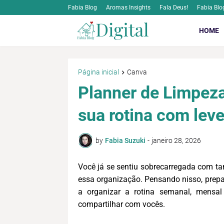
Fabia Blog
Aromas Insights
Fala Deus!
Fabia Blo
HOME
Página inicial
Canva
Planner de Limpez
sua rotina com lev
by
Fabia Suzuki
-
janeiro 28, 2026
Você já se sentiu sobrecarregada com tan
essa organização. Pensando nisso, prepa
a organizar a rotina semanal, mensal
compartilhar com vocês.