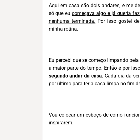
Aqui em casa são dois andares, e me dei
só que eu
começava algo e já queria faz
nenhuma terminada.
Por isso gostei de
minha rotina.
Eu percebi que se começo limpando pela sa
a maior parte do tempo. Então é por iss
segundo andar da casa
.
Cada dia da s
por último para ter a casa limpa no fim
Vou colocar um esboço de como funcion
inspirarem.