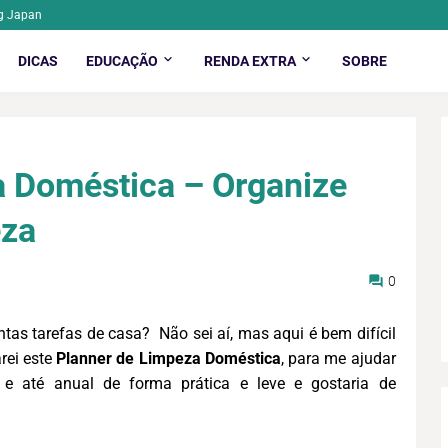
g Japan
DICAS
EDUCAÇÃO
RENDA EXTRA
SOBRE
a Doméstica – Organize
eza
0
tas tarefas de casa? Não sei aí, mas aqui é bem difícil
rei este
Planner de Limpeza Doméstica
, para me ajudar
 e até anual de forma prática e leve e gostaria de