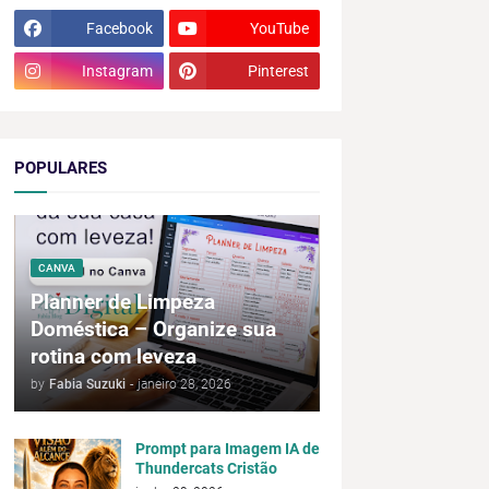
Facebook
YouTube
Instagram
Pinterest
POPULARES
CANVA
Planner de Limpeza
Doméstica – Organize sua
rotina com leveza
by
Fabia Suzuki
-
janeiro 28, 2026
Prompt para Imagem IA de
Thundercats Cristão